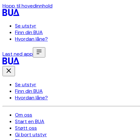
Hopp til hovedinnhold
Se utstyr
Finn din BUA
Hvordan låne?
Last ned app
Se utstyr
Finn din BUA
Hvordan låne?
Om oss
Start en BUA
Støtt oss
Gi bort utstyr