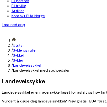
Bli partner
Bli frivillig
Artikler
Kontakt BUA Norge
Last ned app
/
Utstyr
/
Sykle og rulle
/
Sykkel
/
Sykler
/
Landeveissykkel
/
Landeveisykkel med spd pedaler
Landeveissykkel
Landeveissykkel er en racersykkel laget for asfalt og høy fart.
Vurdert å kjøpe deg landeveissykkel? Prøv gratis i BUA først.