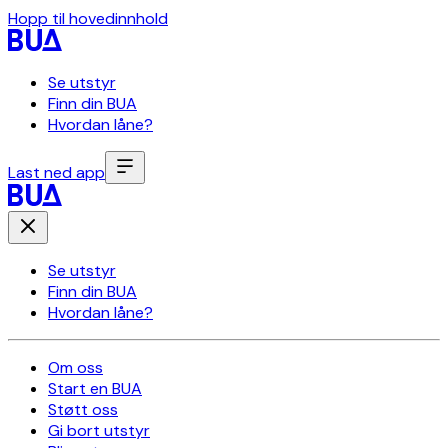
Hopp til hovedinnhold
Se utstyr
Finn din BUA
Hvordan låne?
Last ned app
Se utstyr
Finn din BUA
Hvordan låne?
Om oss
Start en BUA
Støtt oss
Gi bort utstyr