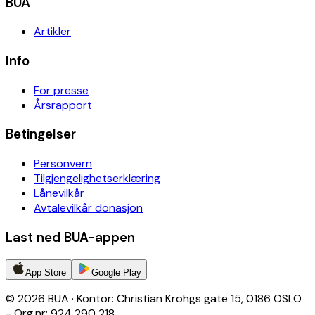
BUA
Artikler
Info
For presse
Årsrapport
Betingelser
Personvern
Tilgjengelighetserklæring
Lånevilkår
Avtalevilkår donasjon
Last ned BUA-appen
App Store
Google Play
© 2026 BUA · Kontor: Christian Krohgs gate 15, 0186 OSLO
- Org.nr: 924 290 218