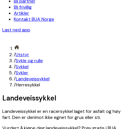
Bli partner
Bli frivillig
Artikler
Kontakt BUA Norge
Last ned app
/
Utstyr
/
Sykle og rulle
/
Sykkel
/
Sykler
/
Landeveissykkel
/
Herresykkel
Landeveissykkel
Landeveissykkel er en racersykkel laget for asfalt og høy
fart. Den er derimot ikke egnet for grus eller sti.
Vurdert å kjøpe deg landeveissykkel? Prøv gratis i BUA