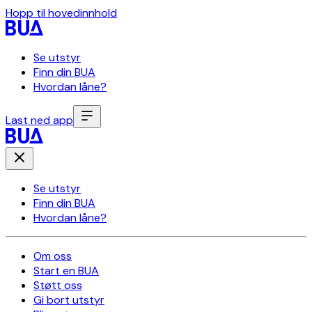
Hopp til hovedinnhold
Se utstyr
Finn din BUA
Hvordan låne?
Last ned app
Se utstyr
Finn din BUA
Hvordan låne?
Om oss
Start en BUA
Støtt oss
Gi bort utstyr