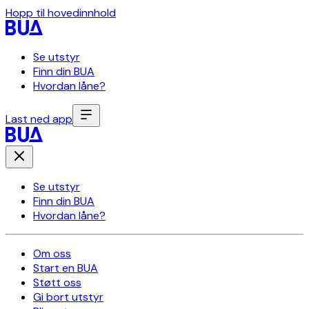
Hopp til hovedinnhold
Se utstyr
Finn din BUA
Hvordan låne?
Last ned app
Se utstyr
Finn din BUA
Hvordan låne?
Om oss
Start en BUA
Støtt oss
Gi bort utstyr