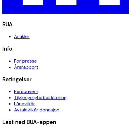
BUA
Artikler
Info
For presse
Årsrapport
Betingelser
Personvern
Tilgjengelighetserklæring
Lånevilkår
Avtalevilkår donasjon
Last ned BUA-appen