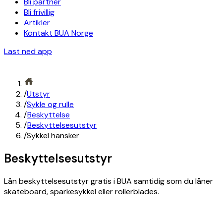
Bli partner
Bli frivillig
Artikler
Kontakt BUA Norge
Last ned app
/
Utstyr
/
Sykle og rulle
/
Beskyttelse
/
Beskyttelsesutstyr
/
Sykkel hansker
Beskyttelsesutstyr
Lån beskyttelsesutstyr gratis i BUA samtidig som du låner
skateboard, sparkesykkel eller rollerblades.