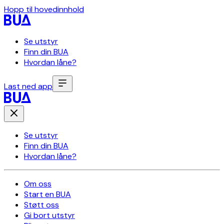
Hopp til hovedinnhold
Se utstyr
Finn din BUA
Hvordan låne?
Last ned app
Se utstyr
Finn din BUA
Hvordan låne?
Om oss
Start en BUA
Støtt oss
Gi bort utstyr