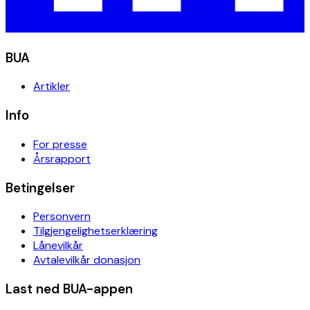
BUA
Artikler
Info
For presse
Årsrapport
Betingelser
Personvern
Tilgjengelighetserklæring
Lånevilkår
Avtalevilkår donasjon
Last ned BUA-appen