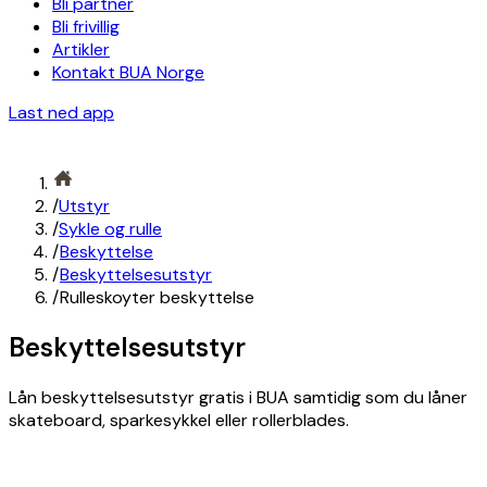
Bli partner
Bli frivillig
Artikler
Kontakt BUA Norge
Last ned app
/
Utstyr
/
Sykle og rulle
/
Beskyttelse
/
Beskyttelsesutstyr
/
Rulleskoyter beskyttelse
Beskyttelsesutstyr
Lån beskyttelsesutstyr gratis i BUA samtidig som du låner
skateboard, sparkesykkel eller rollerblades.