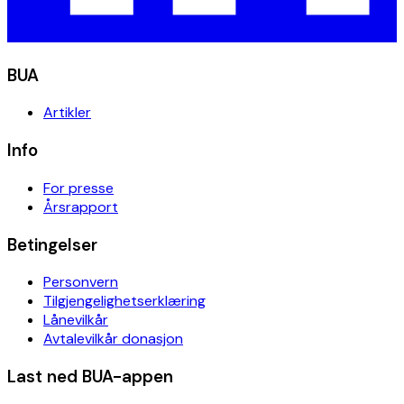
BUA
Artikler
Info
For presse
Årsrapport
Betingelser
Personvern
Tilgjengelighetserklæring
Lånevilkår
Avtalevilkår donasjon
Last ned BUA-appen