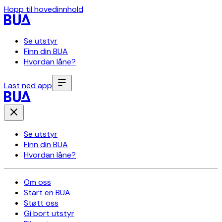
Hopp til hovedinnhold
Se utstyr
Finn din BUA
Hvordan låne?
Last ned app
Se utstyr
Finn din BUA
Hvordan låne?
Om oss
Start en BUA
Støtt oss
Gi bort utstyr