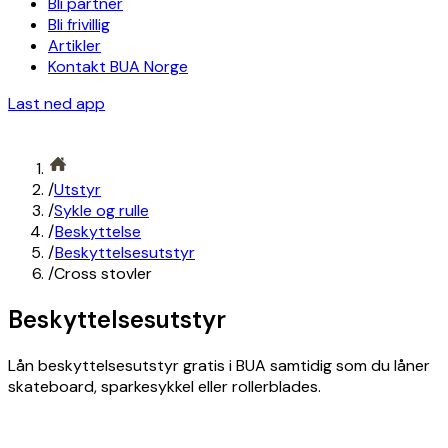
Bli partner
Bli frivillig
Artikler
Kontakt BUA Norge
Last ned app
/
Utstyr
/
Sykle og rulle
/
Beskyttelse
/
Beskyttelsesutstyr
/
Cross stovler
Beskyttelsesutstyr
Lån beskyttelsesutstyr gratis i BUA samtidig som du låner
skateboard, sparkesykkel eller rollerblades.