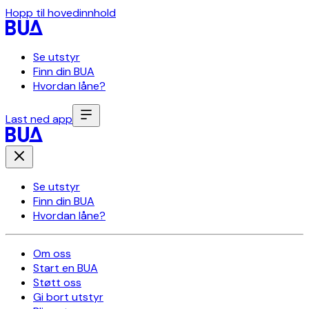
Hopp til hovedinnhold
Se utstyr
Finn din BUA
Hvordan låne?
Last ned app
Se utstyr
Finn din BUA
Hvordan låne?
Om oss
Start en BUA
Støtt oss
Gi bort utstyr