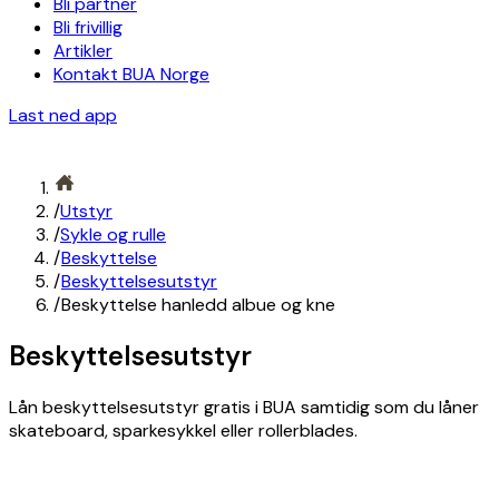
Bli partner
Bli frivillig
Artikler
Kontakt BUA Norge
Last ned app
/
Utstyr
/
Sykle og rulle
/
Beskyttelse
/
Beskyttelsesutstyr
/
Beskyttelse hanledd albue og kne
Beskyttelsesutstyr
Lån beskyttelsesutstyr gratis i BUA samtidig som du låner
skateboard, sparkesykkel eller rollerblades.