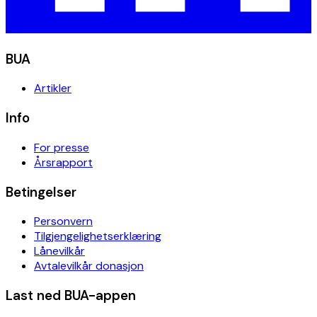
BUA
Artikler
Info
For presse
Årsrapport
Betingelser
Personvern
Tilgjengelighetserklæring
Lånevilkår
Avtalevilkår donasjon
Last ned BUA-appen