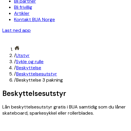
Bli partner
Bli frivillig
Artikler
Kontakt BUA Norge
Last ned app
/
Utstyr
/
Sykle og rulle
/
Beskyttelse
/
Beskyttelsesutstyr
/
Beskyttelse 3 pakning
Beskyttelsesutstyr
Lån beskyttelsesutstyr gratis i BUA samtidig som du låner
skateboard, sparkesykkel eller rollerblades.