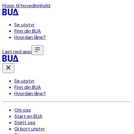
Hopp til hovedinnhold
Se utstyr
Finn din BUA
Hvordan låne?
Last ned app
Se utstyr
Finn din BUA
Hvordan låne?
Om oss
Start en BUA
Støtt oss
Gi bort utstyr