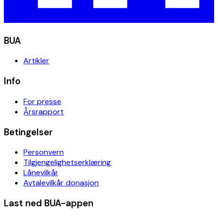
BUA
Artikler
Info
For presse
Årsrapport
Betingelser
Personvern
Tilgjengelighetserklæring
Lånevilkår
Avtalevilkår donasjon
Last ned BUA-appen