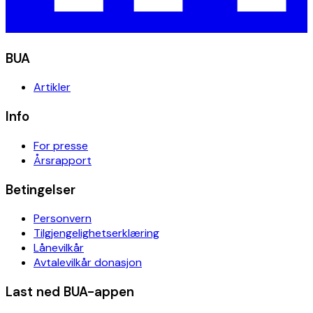
BUA
Artikler
Info
For presse
Årsrapport
Betingelser
Personvern
Tilgjengelighetserklæring
Lånevilkår
Avtalevilkår donasjon
Last ned BUA-appen