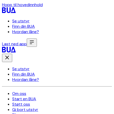
Hopp til hovedinnhold
Se utstyr
Finn din BUA
Hvordan låne?
Last ned app
Se utstyr
Finn din BUA
Hvordan låne?
Om oss
Start en BUA
Støtt oss
Gi bort utstyr