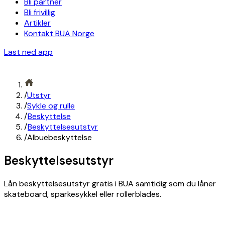
Bli partner
Bli frivillig
Artikler
Kontakt BUA Norge
Last ned app
/
Utstyr
/
Sykle og rulle
/
Beskyttelse
/
Beskyttelsesutstyr
/
Albuebeskyttelse
Beskyttelsesutstyr
Lån beskyttelsesutstyr gratis i BUA samtidig som du låner
skateboard, sparkesykkel eller rollerblades.