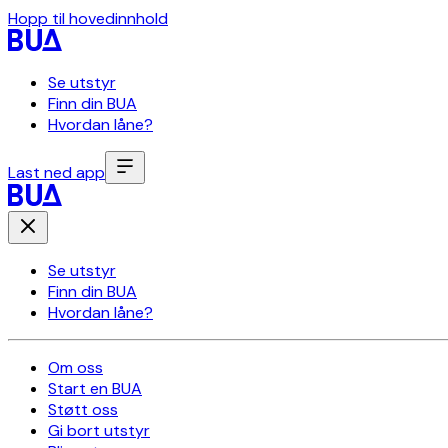
Hopp til hovedinnhold
Se utstyr
Finn din BUA
Hvordan låne?
Last ned app
Se utstyr
Finn din BUA
Hvordan låne?
Om oss
Start en BUA
Støtt oss
Gi bort utstyr