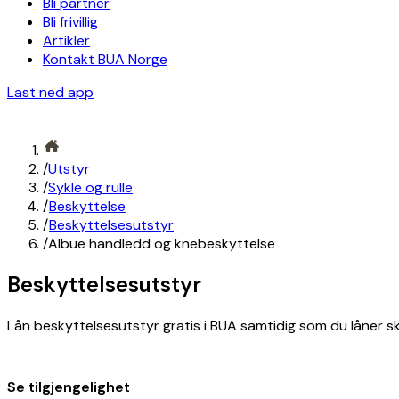
Bli partner
Bli frivillig
Artikler
Kontakt BUA Norge
Last ned app
/
Utstyr
/
Sykle og rulle
/
Beskyttelse
/
Beskyttelsesutstyr
/
Albue handledd og knebeskyttelse
Beskyttelsesutstyr
Lån beskyttelsesutstyr gratis i BUA samtidig som du låner sk
Se tilgjengelighet