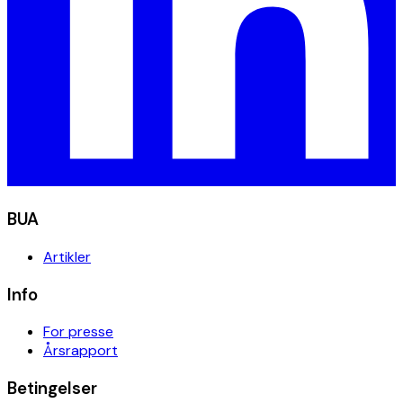
BUA
Artikler
Info
For presse
Årsrapport
Betingelser