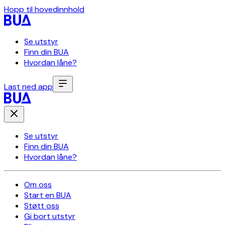
Hopp til hovedinnhold
Se utstyr
Finn din BUA
Hvordan låne?
Last ned app
Se utstyr
Finn din BUA
Hvordan låne?
Om oss
Start en BUA
Støtt oss
Gi bort utstyr