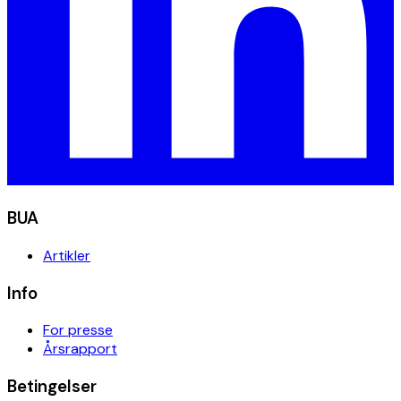
BUA
Artikler
Info
For presse
Årsrapport
Betingelser