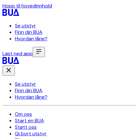
Hopp til hovedinnhold
Se utstyr
Finn din BUA
Hvordan låne?
Last ned app
Se utstyr
Finn din BUA
Hvordan låne?
Om oss
Start en BUA
Støtt oss
Gi bort utstyr