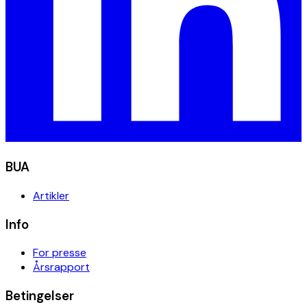
BUA
Artikler
Info
For presse
Årsrapport
Betingelser