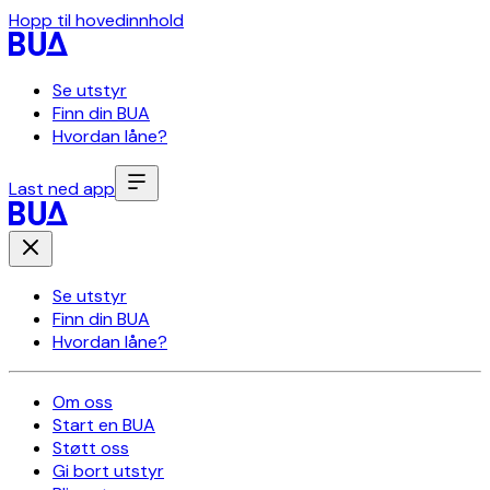
Hopp til hovedinnhold
Se utstyr
Finn din BUA
Hvordan låne?
Last ned app
Se utstyr
Finn din BUA
Hvordan låne?
Om oss
Start en BUA
Støtt oss
Gi bort utstyr