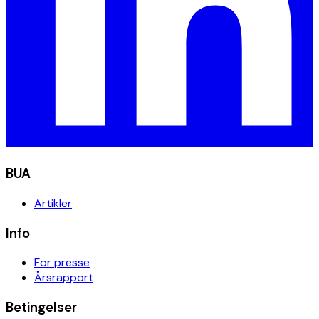
BUA
Artikler
Info
For presse
Årsrapport
Betingelser