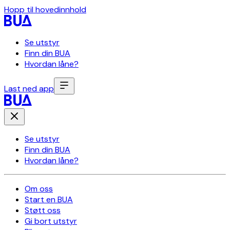
Hopp til hovedinnhold
Se utstyr
Finn din BUA
Hvordan låne?
Last ned app
Se utstyr
Finn din BUA
Hvordan låne?
Om oss
Start en BUA
Støtt oss
Gi bort utstyr