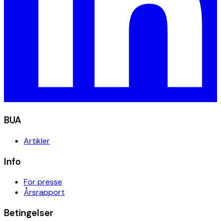
BUA
Artikler
Info
For presse
Årsrapport
Betingelser