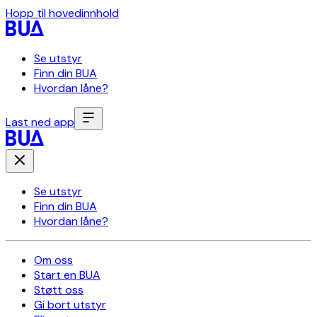
Hopp til hovedinnhold
Se utstyr
Finn din BUA
Hvordan låne?
Last ned app
Se utstyr
Finn din BUA
Hvordan låne?
Om oss
Start en BUA
Støtt oss
Gi bort utstyr