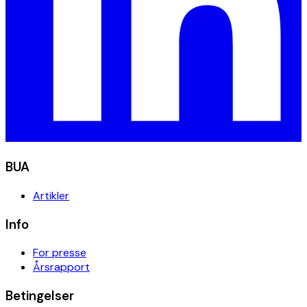
BUA
Artikler
Info
For presse
Årsrapport
Betingelser