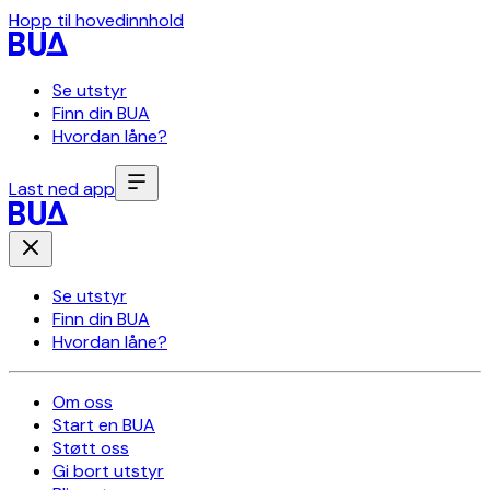
Hopp til hovedinnhold
Se utstyr
Finn din BUA
Hvordan låne?
Last ned app
Se utstyr
Finn din BUA
Hvordan låne?
Om oss
Start en BUA
Støtt oss
Gi bort utstyr