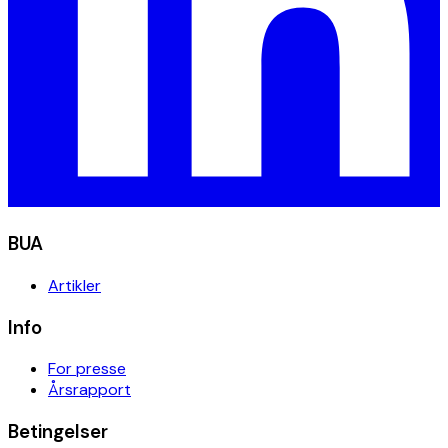
BUA
Artikler
Info
For presse
Årsrapport
Betingelser