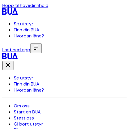
Hopp til hovedinnhold
Se utstyr
Finn din BUA
Hvordan låne?
Last ned app
Se utstyr
Finn din BUA
Hvordan låne?
Om oss
Start en BUA
Støtt oss
Gi bort utstyr