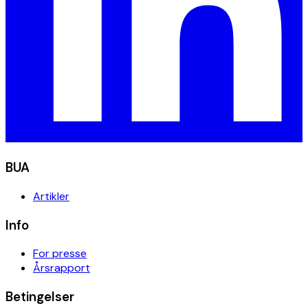
BUA
Artikler
Info
For presse
Årsrapport
Betingelser