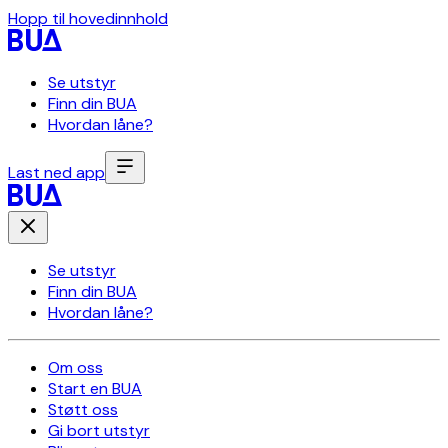
Hopp til hovedinnhold
Se utstyr
Finn din BUA
Hvordan låne?
Last ned app
Se utstyr
Finn din BUA
Hvordan låne?
Om oss
Start en BUA
Støtt oss
Gi bort utstyr