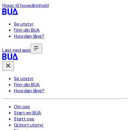
Hopp til hovedinnhold
Se utstyr
Finn din BUA
Hvordan låne?
Last ned app
Se utstyr
Finn din BUA
Hvordan låne?
Om oss
Start en BUA
Støtt oss
Gi bort utstyr