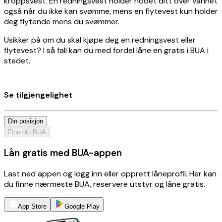
kroppsvest. En redningsvest holder hodet ditt over vannet
også når du ikke kan svømme, mens en flytevest kun holder
deg flytende mens du svømmer.
Usikker på om du skal kjøpe deg en redningsvest eller
flytevest? I så fall kan du med fordel låne en gratis i BUA i
stedet.
Se tilgjengelighet
Din posisjon
Finn din BUA
Lån gratis med BUA-appen
Last ned appen og logg inn eller opprett låneprofil. Her kan
du finne nærmeste BUA, reservere utstyr og låne gratis.
App Store
Google Play