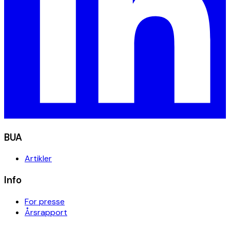
BUA
Artikler
Info
For presse
Årsrapport