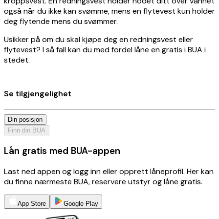
kroppsvest. En redningsvest holder hodet ditt over vannet
også når du ikke kan svømme, mens en flytevest kun holder
deg flytende mens du svømmer.
Usikker på om du skal kjøpe deg en redningsvest eller
flytevest? I så fall kan du med fordel låne en gratis i BUA i
stedet.
Se tilgjengelighet
Din posisjon
Finn din BUA
Lån gratis med BUA-appen
Last ned appen og logg inn eller opprett låneprofil. Her kan
du finne nærmeste BUA, reservere utstyr og låne gratis.
App Store
Google Play