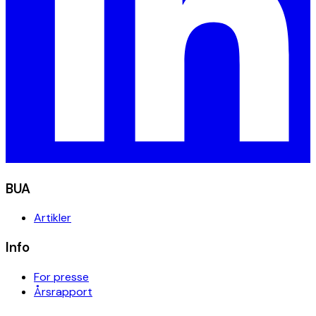
BUA
Artikler
Info
For presse
Årsrapport