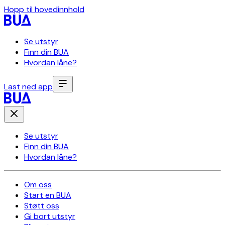
Hopp til hovedinnhold
Se utstyr
Finn din BUA
Hvordan låne?
Last ned app
Se utstyr
Finn din BUA
Hvordan låne?
Om oss
Start en BUA
Støtt oss
Gi bort utstyr