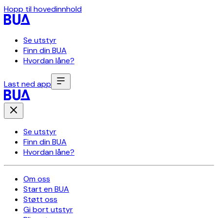
Hopp til hovedinnhold
Se utstyr
Finn din BUA
Hvordan låne?
Last ned app
Se utstyr
Finn din BUA
Hvordan låne?
Om oss
Start en BUA
Støtt oss
Gi bort utstyr