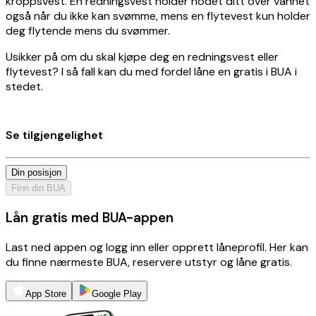
kroppsvest. En redningsvest holder hodet ditt over vannet
også når du ikke kan svømme, mens en flytevest kun holder
deg flytende mens du svømmer.
Usikker på om du skal kjøpe deg en redningsvest eller
flytevest? I så fall kan du med fordel låne en gratis i BUA i
stedet.
Se tilgjengelighet
Din posisjon
Finn din BUA
Lån gratis med BUA-appen
Last ned appen og logg inn eller opprett låneprofil. Her kan
du finne nærmeste BUA, reservere utstyr og låne gratis.
App Store
Google Play