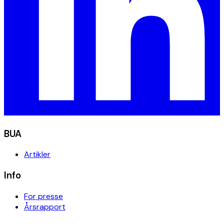
BUA
Artikler
Info
For presse
Årsrapport