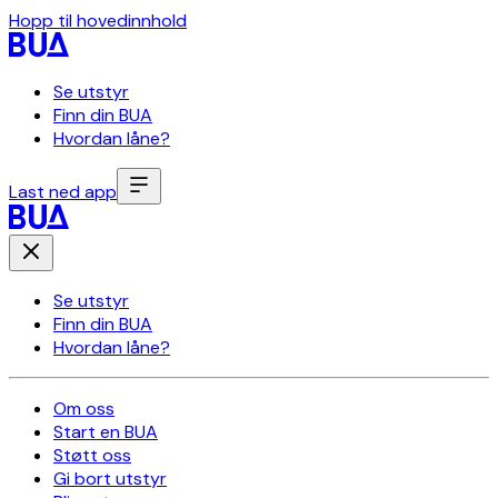
Hopp til hovedinnhold
Se utstyr
Finn din BUA
Hvordan låne?
Last ned app
Se utstyr
Finn din BUA
Hvordan låne?
Om oss
Start en BUA
Støtt oss
Gi bort utstyr