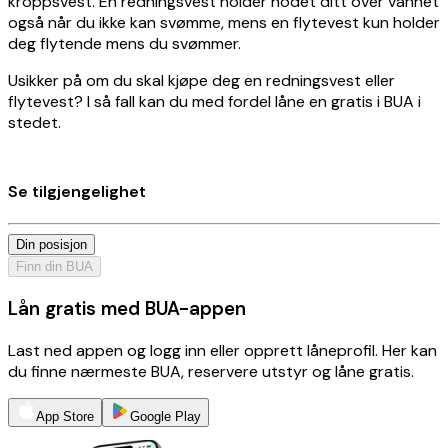
kroppsvest. En redningsvest holder hodet ditt over vannet
også når du ikke kan svømme, mens en flytevest kun holder
deg flytende mens du svømmer.
Usikker på om du skal kjøpe deg en redningsvest eller
flytevest? I så fall kan du med fordel låne en gratis i BUA i
stedet.
Se tilgjengelighet
Din posisjon
Finn din BUA
Lån gratis med BUA-appen
Last ned appen og logg inn eller opprett låneprofil. Her kan
du finne nærmeste BUA, reservere utstyr og låne gratis.
App Store
Google Play