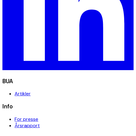
BUA
Artikler
Info
For presse
Årsrapport