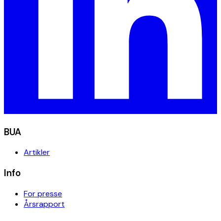
BUA
Artikler
Info
For presse
Årsrapport