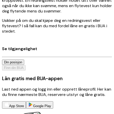
kroppsvest. En redningsvest holder hodet ditt over vannet
også når du ikke kan svømme, mens en flytevest kun holder
deg flytende mens du svømmer.
Usikker på om du skal kjøpe deg en redningsvest eller
flytevest? I så fall kan du med fordel låne en gratis i BUA i
stedet.
Se tilgjengelighet
Din posisjon
Finn din BUA
Lån gratis med BUA-appen
Last ned appen og logg inn eller opprett låneprofil. Her kan
du finne nærmeste BUA, reservere utstyr og låne gratis.
App Store
Google Play