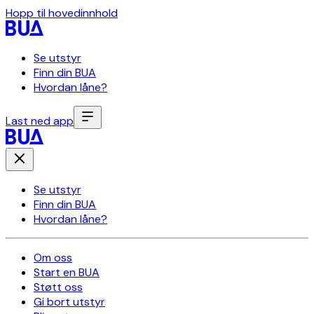
Hopp til hovedinnhold
Se utstyr
Finn din BUA
Hvordan låne?
Last ned app
Se utstyr
Finn din BUA
Hvordan låne?
Om oss
Start en BUA
Støtt oss
Gi bort utstyr