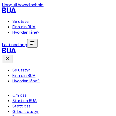
Hopp til hovedinnhold
Se utstyr
Finn din BUA
Hvordan låne?
Last ned app
Se utstyr
Finn din BUA
Hvordan låne?
Om oss
Start en BUA
Støtt oss
Gi bort utstyr