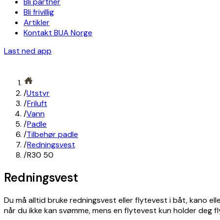
Bli partner
Bli frivillig
Artikler
Kontakt BUA Norge
Last ned app
/
Utstyr
/
Friluft
/
Vann
/
Padle
/
Tilbehør padle
/
Redningsvest
/
R30 50
Redningsvest
Du må alltid bruke redningsvest eller flytevest i båt, kano 
når du ikke kan svømme, mens en flytevest kun holder deg 