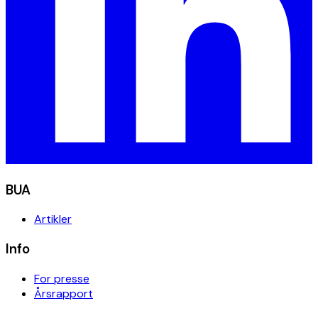
BUA
Artikler
Info
For presse
Årsrapport