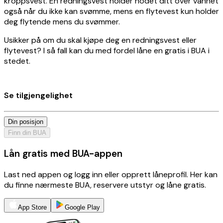
kroppsvest. En redningsvest holder hodet ditt over vannet
også når du ikke kan svømme, mens en flytevest kun holder
deg flytende mens du svømmer.
Usikker på om du skal kjøpe deg en redningsvest eller
flytevest? I så fall kan du med fordel låne en gratis i BUA i
stedet.
Se tilgjengelighet
Din posisjon
Finn din BUA
Lån gratis med BUA-appen
Last ned appen og logg inn eller opprett låneprofil. Her kan
du finne nærmeste BUA, reservere utstyr og låne gratis.
App Store
Google Play