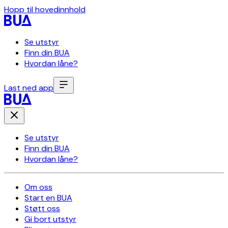
Hopp til hovedinnhold
Se utstyr
Finn din BUA
Hvordan låne?
Last ned app
Se utstyr
Finn din BUA
Hvordan låne?
Om oss
Start en BUA
Støtt oss
Gi bort utstyr