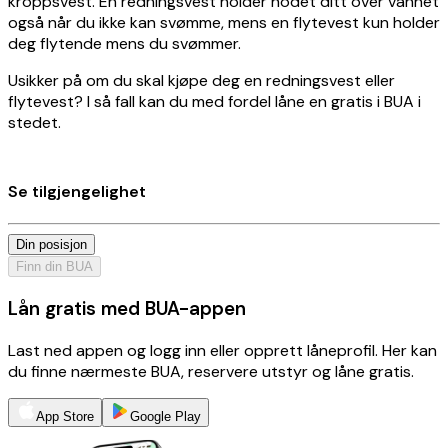
kroppsvest. En redningsvest holder hodet ditt over vannet
også når du ikke kan svømme, mens en flytevest kun holder
deg flytende mens du svømmer.
Usikker på om du skal kjøpe deg en redningsvest eller
flytevest? I så fall kan du med fordel låne en gratis i BUA i
stedet.
Se tilgjengelighet
Din posisjon
Finn din BUA
Lån gratis med BUA-appen
Last ned appen og logg inn eller opprett låneprofil. Her kan
du finne nærmeste BUA, reservere utstyr og låne gratis.
App Store
Google Play