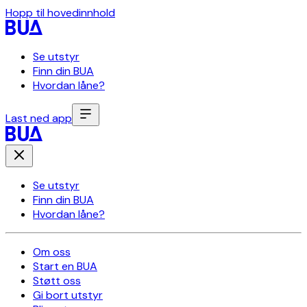
Hopp til hovedinnhold
Se utstyr
Finn din BUA
Hvordan låne?
Last ned app
Se utstyr
Finn din BUA
Hvordan låne?
Om oss
Start en BUA
Støtt oss
Gi bort utstyr