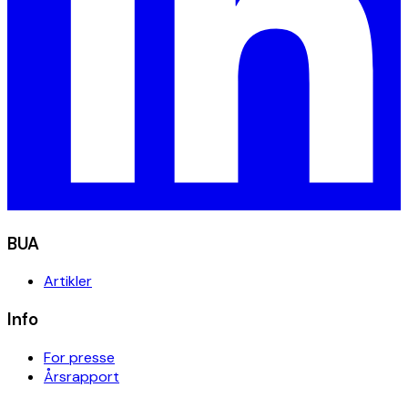
BUA
Artikler
Info
For presse
Årsrapport