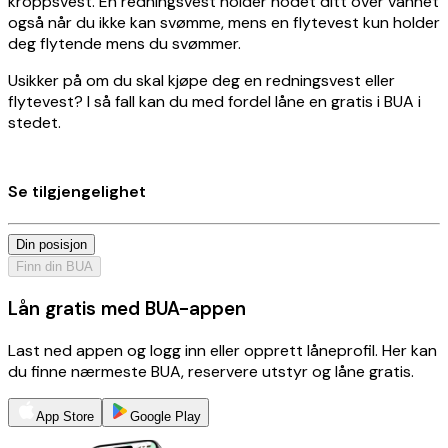
kroppsvest. En redningsvest holder hodet ditt over vannet
også når du ikke kan svømme, mens en flytevest kun holder
deg flytende mens du svømmer.
Usikker på om du skal kjøpe deg en redningsvest eller
flytevest? I så fall kan du med fordel låne en gratis i BUA i
stedet.
Se tilgjengelighet
Din posisjon
Finn din BUA
Lån gratis med BUA-appen
Last ned appen og logg inn eller opprett låneprofil. Her kan
du finne nærmeste BUA, reservere utstyr og låne gratis.
App Store
Google Play