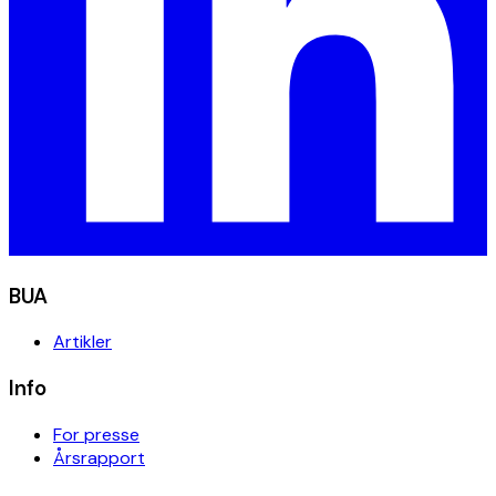
BUA
Artikler
Info
For presse
Årsrapport