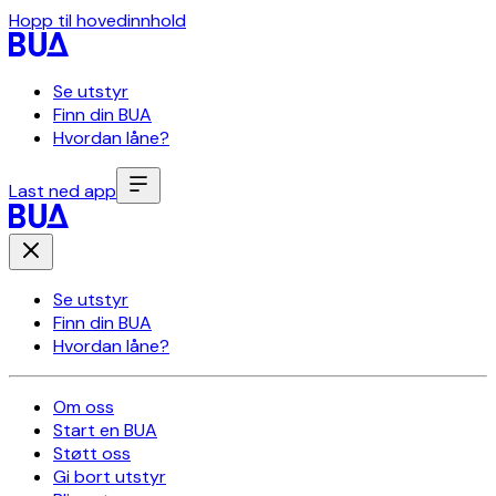
Hopp til hovedinnhold
Se utstyr
Finn din BUA
Hvordan låne?
Last ned app
Se utstyr
Finn din BUA
Hvordan låne?
Om oss
Start en BUA
Støtt oss
Gi bort utstyr