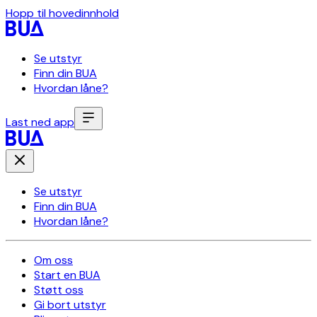
Hopp til hovedinnhold
Se utstyr
Finn din BUA
Hvordan låne?
Last ned app
Se utstyr
Finn din BUA
Hvordan låne?
Om oss
Start en BUA
Støtt oss
Gi bort utstyr