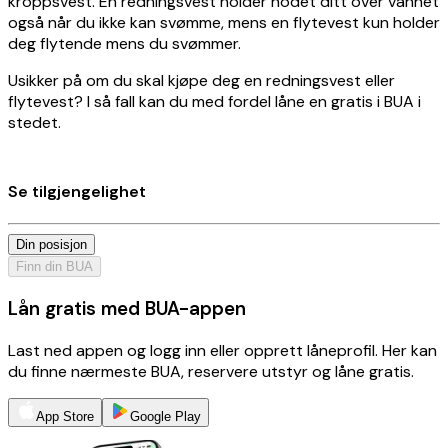
kroppsvest. En redningsvest holder hodet ditt over vannet
også når du ikke kan svømme, mens en flytevest kun holder
deg flytende mens du svømmer.
Usikker på om du skal kjøpe deg en redningsvest eller
flytevest? I så fall kan du med fordel låne en gratis i BUA i
stedet.
Se tilgjengelighet
Din posisjon
Finn din BUA
Lån gratis med BUA-appen
Last ned appen og logg inn eller opprett låneprofil. Her kan
du finne nærmeste BUA, reservere utstyr og låne gratis.
App Store
Google Play