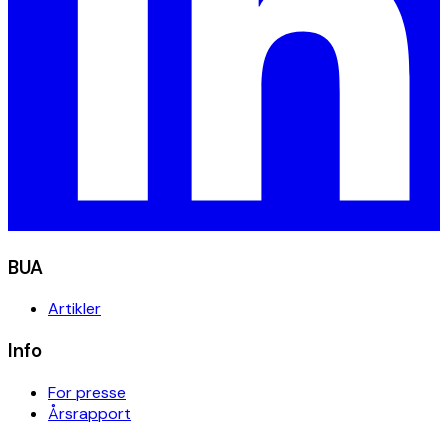
BUA
Artikler
Info
For presse
Årsrapport