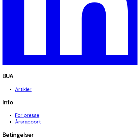
BUA
Artikler
Info
For presse
Årsrapport
Betingelser