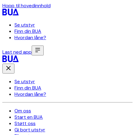
Hopp til hovedinnhold
Se utstyr
Finn din BUA
Hvordan låne?
Last ned app
Se utstyr
Finn din BUA
Hvordan låne?
Om oss
Start en BUA
Støtt oss
Gi bort utstyr