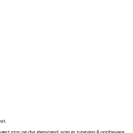
st.
 svært stor og dyr gjenstand, som er tungvinn å oppbevare,