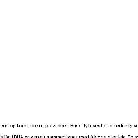
n venn og kom dere ut på vannet. Husk flytevest eller redningsve
s lån i BUA er genialt sammenlignet med å kjøpe eller leie: En