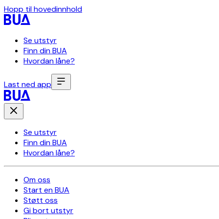
Hopp til hovedinnhold
Se utstyr
Finn din BUA
Hvordan låne?
Last ned app
Se utstyr
Finn din BUA
Hvordan låne?
Om oss
Start en BUA
Støtt oss
Gi bort utstyr