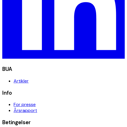
BUA
Artikler
Info
For presse
Årsrapport
Betingelser