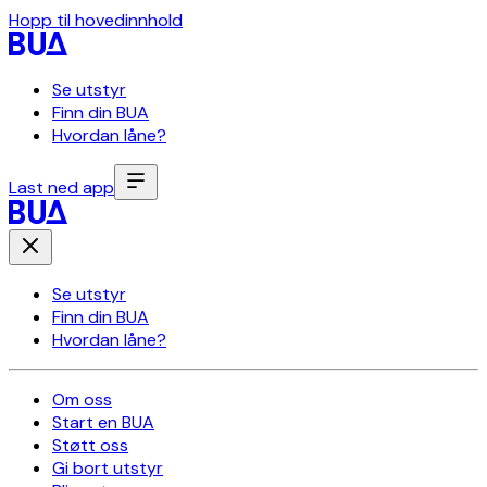
Hopp til hovedinnhold
Se utstyr
Finn din BUA
Hvordan låne?
Last ned app
Se utstyr
Finn din BUA
Hvordan låne?
Om oss
Start en BUA
Støtt oss
Gi bort utstyr