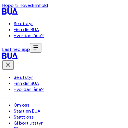
Hopp til hovedinnhold
Se utstyr
Finn din BUA
Hvordan låne?
Last ned app
Se utstyr
Finn din BUA
Hvordan låne?
Om oss
Start en BUA
Støtt oss
Gi bort utstyr