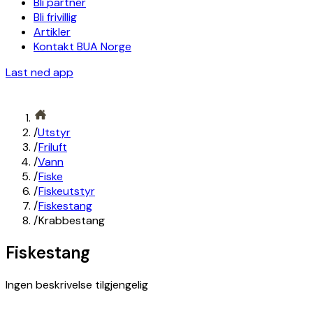
Bli partner
Bli frivillig
Artikler
Kontakt BUA Norge
Last ned app
/
Utstyr
/
Friluft
/
Vann
/
Fiske
/
Fiskeutstyr
/
Fiskestang
/
Krabbestang
Fiskestang
Ingen beskrivelse tilgjengelig