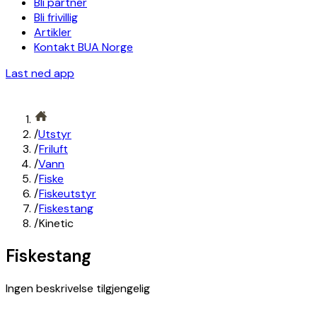
Bli partner
Bli frivillig
Artikler
Kontakt BUA Norge
Last ned app
/
Utstyr
/
Friluft
/
Vann
/
Fiske
/
Fiskeutstyr
/
Fiskestang
/
Kinetic
Fiskestang
Ingen beskrivelse tilgjengelig