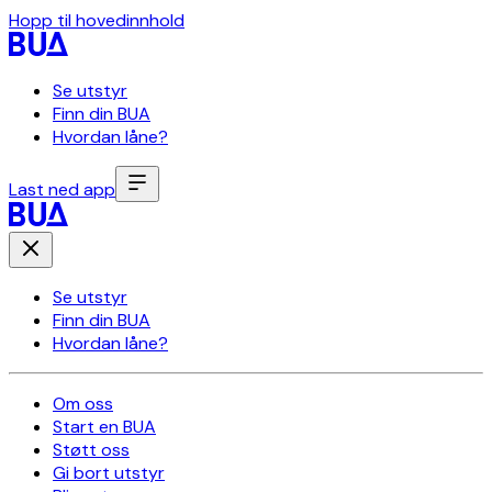
Hopp til hovedinnhold
Se utstyr
Finn din BUA
Hvordan låne?
Last ned app
Se utstyr
Finn din BUA
Hvordan låne?
Om oss
Start en BUA
Støtt oss
Gi bort utstyr