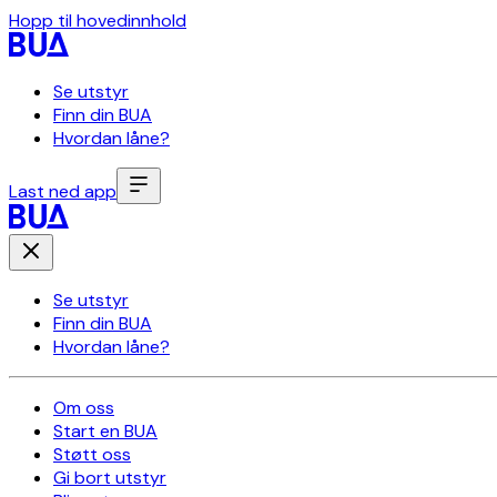
Hopp til hovedinnhold
Se utstyr
Finn din BUA
Hvordan låne?
Last ned app
Se utstyr
Finn din BUA
Hvordan låne?
Om oss
Start en BUA
Støtt oss
Gi bort utstyr