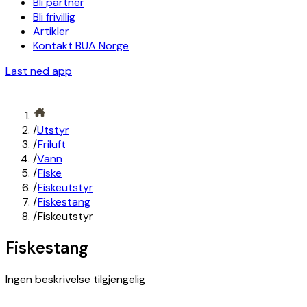
Bli partner
Bli frivillig
Artikler
Kontakt BUA Norge
Last ned app
/
Utstyr
/
Friluft
/
Vann
/
Fiske
/
Fiskeutstyr
/
Fiskestang
/
Fiskeutstyr
Fiskestang
Ingen beskrivelse tilgjengelig