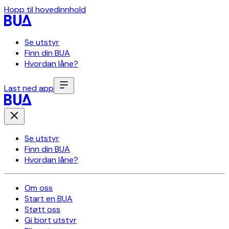
Hopp til hovedinnhold
Se utstyr
Finn din BUA
Hvordan låne?
Last ned app
Se utstyr
Finn din BUA
Hvordan låne?
Om oss
Start en BUA
Støtt oss
Gi bort utstyr