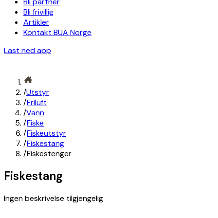
Bli partner
Bli frivillig
Artikler
Kontakt BUA Norge
Last ned app
/
Utstyr
/
Friluft
/
Vann
/
Fiske
/
Fiskeutstyr
/
Fiskestang
/
Fiskestenger
Fiskestang
Ingen beskrivelse tilgjengelig