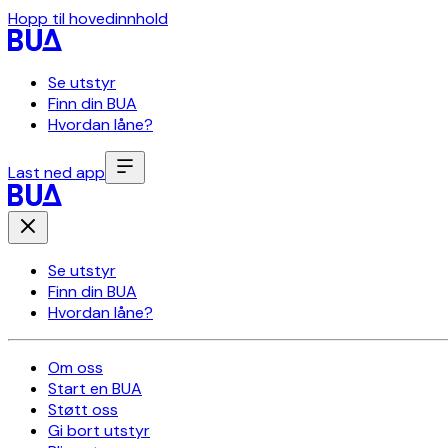
Hopp til hovedinnhold
Se utstyr
Finn din BUA
Hvordan låne?
Last ned app
Se utstyr
Finn din BUA
Hvordan låne?
Om oss
Start en BUA
Støtt oss
Gi bort utstyr