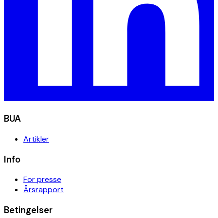
BUA
Artikler
Info
For presse
Årsrapport
Betingelser