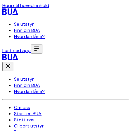
Hopp til hovedinnhold
Se utstyr
Finn din BUA
Hvordan låne?
Last ned app
Se utstyr
Finn din BUA
Hvordan låne?
Om oss
Start en BUA
Støtt oss
Gi bort utstyr