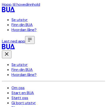
Hopp til hovedinnhold
Se utstyr
Finn din BUA
Hvordan låne?
Last ned app
Se utstyr
Finn din BUA
Hvordan låne?
Om oss
Start en BUA
Støtt oss
Gi bort utstyr