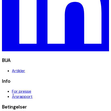
BUA
Artikler
Info
For presse
Årsrapport
Betingelser