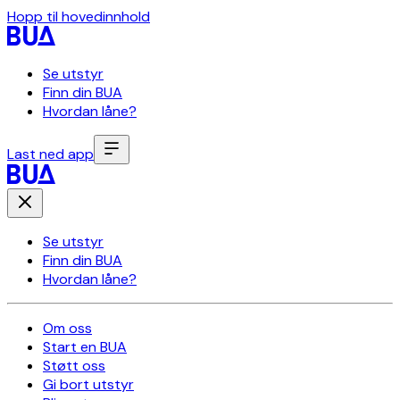
Hopp til hovedinnhold
Se utstyr
Finn din BUA
Hvordan låne?
Last ned app
Se utstyr
Finn din BUA
Hvordan låne?
Om oss
Start en BUA
Støtt oss
Gi bort utstyr