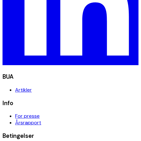
BUA
Artikler
Info
For presse
Årsrapport
Betingelser