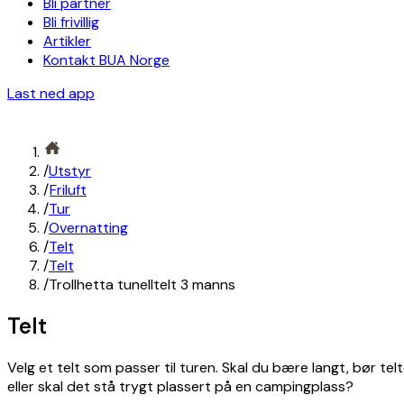
Bli partner
Bli frivillig
Artikler
Kontakt BUA Norge
Last ned app
/
Utstyr
/
Friluft
/
Tur
/
Overnatting
/
Telt
/
Telt
/
Trollhetta tunelltelt 3 manns
Telt
Velg et telt som passer til turen. Skal du bære langt, bør telt
eller skal det stå trygt plassert på en campingplass?