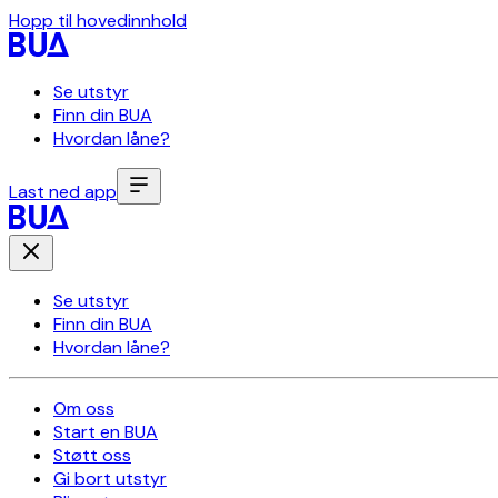
Hopp til hovedinnhold
Se utstyr
Finn din BUA
Hvordan låne?
Last ned app
Se utstyr
Finn din BUA
Hvordan låne?
Om oss
Start en BUA
Støtt oss
Gi bort utstyr