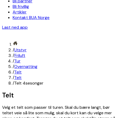
Bli partner
Bli frivillig
Artikler
Kontakt BUA Norge
Last ned app
/
Utstyr
/
Friluft
/
Tur
/
Overnatting
/
Telt
/
Telt
/
Telt 4sesonger
Telt
Velg et telt som passer til turen. Skal du bære langt, bør
teltet veie så lite som mulig, skal du kort kan du velge mer