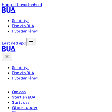
Hopp til hovedinnhold
Se utstyr
Finn din BUA
Hvordan låne?
Last ned app
Se utstyr
Finn din BUA
Hvordan låne?
Om oss
Start en BUA
Støtt oss
Gi bort utstyr