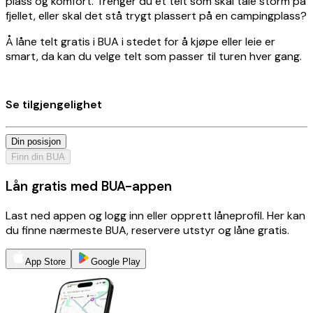
plass og komfort. Trenger du et telt som skal tåle storm på
fjellet, eller skal det stå trygt plassert på en campingplass?
Å låne telt gratis i BUA i stedet for å kjøpe eller leie er
smart, da kan du velge telt som passer til turen hver gang.
Se tilgjengelighet
Din posisjon
Finn din BUA
Lån gratis med BUA-appen
Last ned appen og logg inn eller opprett låneprofil. Her kan
du finne nærmeste BUA, reservere utstyr og låne gratis.
App Store
Google Play