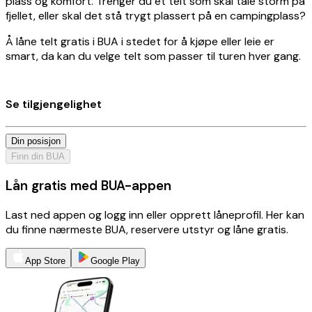
plass og komfort. Trenger du et telt som skal tåle storm på
fjellet, eller skal det stå trygt plassert på en campingplass?
Å låne telt gratis i BUA i stedet for å kjøpe eller leie er
smart, da kan du velge telt som passer til turen hver gang.
Se tilgjengelighet
Din posisjon
Finn din BUA
Lån gratis med BUA-appen
Last ned appen og logg inn eller opprett låneprofil. Her kan
du finne nærmeste BUA, reservere utstyr og låne gratis.
App Store
Google Play