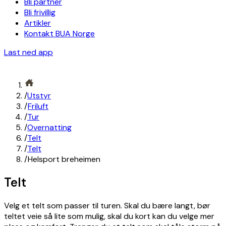
Bli partner
Bli frivillig
Artikler
Kontakt BUA Norge
Last ned app
/
Utstyr
/
Friluft
/
Tur
/
Overnatting
/
Telt
/
Telt
/
Helsport breheimen
Telt
Velg et telt som passer til turen. Skal du bære langt, bør
teltet veie så lite som mulig, skal du kort kan du velge mer