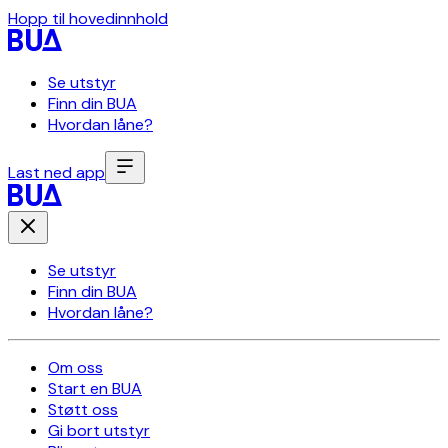
Hopp til hovedinnhold
Se utstyr
Finn din BUA
Hvordan låne?
Last ned app
Se utstyr
Finn din BUA
Hvordan låne?
Om oss
Start en BUA
Støtt oss
Gi bort utstyr