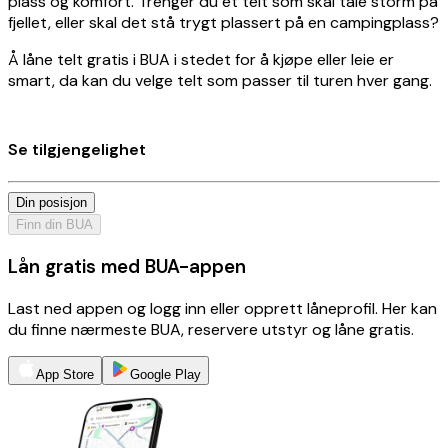
plass og komfort. Trenger du et telt som skal tåle storm på
fjellet, eller skal det stå trygt plassert på en campingplass?
Å låne telt gratis i BUA i stedet for å kjøpe eller leie er
smart, da kan du velge telt som passer til turen hver gang.
Se tilgjengelighet
Din posisjon
Finn din BUA
Lån gratis med BUA-appen
Last ned appen og logg inn eller opprett låneprofil. Her kan
du finne nærmeste BUA, reservere utstyr og låne gratis.
App Store
Google Play