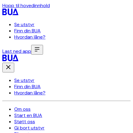
Hopp til hovedinnhold
Se utstyr
Finn din BUA
Hvordan låne?
Last ned app
Se utstyr
Finn din BUA
Hvordan låne?
Om oss
Start en BUA
Støtt oss
Gi bort utstyr