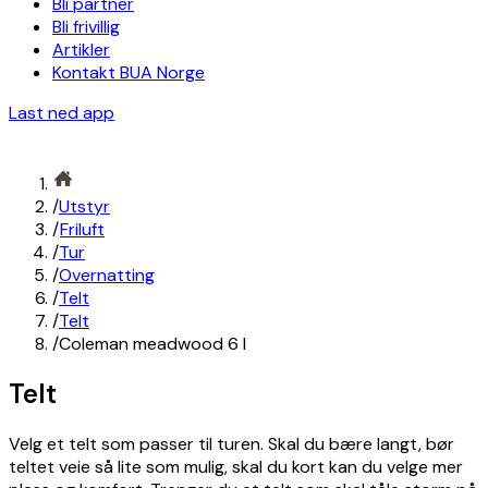
Bli partner
Bli frivillig
Artikler
Kontakt BUA Norge
Last ned app
/
Utstyr
/
Friluft
/
Tur
/
Overnatting
/
Telt
/
Telt
/
Coleman meadwood 6 l
Telt
Velg et telt som passer til turen. Skal du bære langt, bør
teltet veie så lite som mulig, skal du kort kan du velge mer