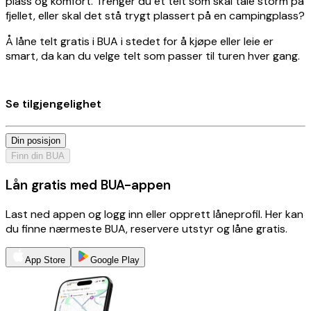
plass og komfort. Trenger du et telt som skal tåle storm på
fjellet, eller skal det stå trygt plassert på en campingplass?
Å låne telt gratis i BUA i stedet for å kjøpe eller leie er
smart, da kan du velge telt som passer til turen hver gang.
Se tilgjengelighet
Din posisjon
Finn din BUA
Lån gratis med BUA-appen
Last ned appen og logg inn eller opprett låneprofil. Her kan
du finne nærmeste BUA, reservere utstyr og låne gratis.
App Store
Google Play