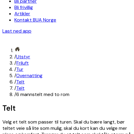
Bli partner
Bli frivillig
Artikler
Kontakt BUA Norge
Last ned app
/
Utstyr
/
Friluft
/
Tur
/
Overnatting
/
Telt
/
Telt
/
6 mannstelt med to rom
Telt
Velg et telt som passer til turen. Skal du bære langt, bør
teltet veie så lite som mulig, skal du kort kan du velge mer