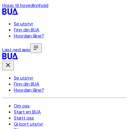
Hopp til hovedinnhold
Se utstyr
Finn din BUA
Hvordan låne?
Last ned app
Se utstyr
Finn din BUA
Hvordan låne?
Om oss
Start en BUA
Støtt oss
Gi bort utstyr