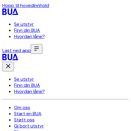
Hopp til hovedinnhold
Se utstyr
Finn din BUA
Hvordan låne?
Last ned app
Se utstyr
Finn din BUA
Hvordan låne?
Om oss
Start en BUA
Støtt oss
Gi bort utstyr