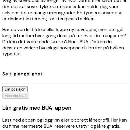
Valg av sovepose avhenger av hvor varmt eller kaldt det er
der du skal sove. Tykke vinterposer kan holde deg varm
selv om det er mange minusgrader. En tynnere sovepose
er derimot lettere og tar liten plass i sekken.
Har du vurdert å leie eller kjøpe ny sovepose, men det går
lang tid mellom hver gang du er på tur hvor du trenger en?
Da kan det være enda lurere å låne i BUA. Da kan du
dessuten variere hva slags sovepose du bruker på hvilken
type tur.
Se tilgjengelighet
Din posisjon
Finn din BUA
Lån gratis med BUA-appen
Last ned appen og logg inn eller opprett låneprofil. Her kan
du finne nærmeste BUA, reservere utstyr og låne gratis.