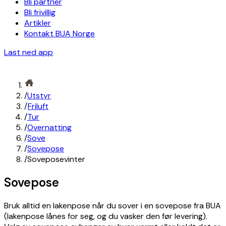
Bli partner
Bli frivillig
Artikler
Kontakt BUA Norge
Last ned app
/
Utstyr
/
Friluft
/
Tur
/
Overnatting
/
Sove
/
Sovepose
/
Soveposevinter
Sovepose
Bruk alltid en lakenpose når du sover i en sovepose fra BUA
(lakenpose lånes for seg, og du vasker den før levering).