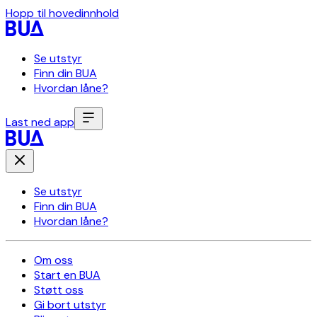
Hopp til hovedinnhold
Se utstyr
Finn din BUA
Hvordan låne?
Last ned app
Se utstyr
Finn din BUA
Hvordan låne?
Om oss
Start en BUA
Støtt oss
Gi bort utstyr