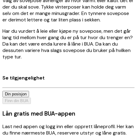
Valg av sovepose avhenger av hvor varmt eller kaldt det er
der du skal sove. Tykke vinterposer kan holde deg varm
selv om det er mange minusgrader. En tynnere sovepose
er derimot lettere og tar liten plass i sekken.
Har du vurdert å leie eller kjøpe ny sovepose, men det går
lang tid mellom hver gang du er på tur hvor du trenger en?
Da kan det være enda lurere å låne i BUA. Da kan du
dessuten variere hva slags sovepose du bruker på hvilken
type tur.
Se tilgjengelighet
Din posisjon
Finn din BUA
Lån gratis med BUA-appen
Last ned appen og logg inn eller opprett låneprofil. Her kan
du finne nærmeste BUA, reservere utstyr og låne gratis.