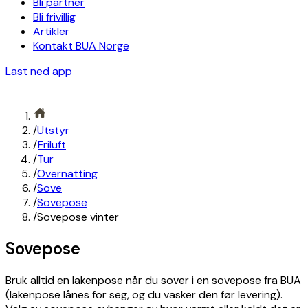
Bli partner
Bli frivillig
Artikler
Kontakt BUA Norge
Last ned app
/
Utstyr
/
Friluft
/
Tur
/
Overnatting
/
Sove
/
Sovepose
/
Sovepose vinter
Sovepose
Bruk alltid en lakenpose når du sover i en sovepose fra BUA
(lakenpose lånes for seg, og du vasker den før levering).