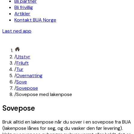
Bli partner
Bli frivillig
Artikler
Kontakt BUA Norge
Last ned app
/
Utstyr
/
Friluft
/
Tur
/
Overnatting
/
Sove
/
Sovepose
/
Sovepose med lakenpose
Sovepose
Bruk alltid en lakenpose når du sover i en sovepose fra BUA
(lakenpose lånes for seg, og du vasker den før levering).