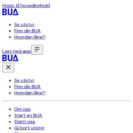
Hopp til hovedinnhold
Se utstyr
Finn din BUA
Hvordan låne?
Last ned app
Se utstyr
Finn din BUA
Hvordan låne?
Om oss
Start en BUA
Støtt oss
Gi bort utstyr