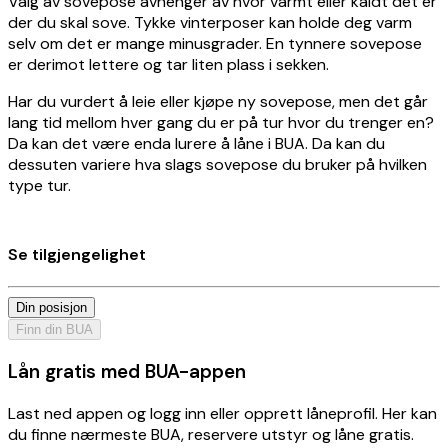
Valg av sovepose avhenger av hvor varmt eller kaldt det er
der du skal sove. Tykke vinterposer kan holde deg varm
selv om det er mange minusgrader. En tynnere sovepose
er derimot lettere og tar liten plass i sekken.
Har du vurdert å leie eller kjøpe ny sovepose, men det går
lang tid mellom hver gang du er på tur hvor du trenger en?
Da kan det være enda lurere å låne i BUA. Da kan du
dessuten variere hva slags sovepose du bruker på hvilken
type tur.
Se tilgjengelighet
Din posisjon
Finn din BUA
Lån gratis med BUA-appen
Last ned appen og logg inn eller opprett låneprofil. Her kan
du finne nærmeste BUA, reservere utstyr og låne gratis.