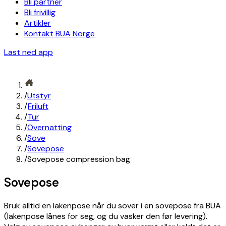
Bli partner
Bli frivillig
Artikler
Kontakt BUA Norge
Last ned app
/
Utstyr
/
Friluft
/
Tur
/
Overnatting
/
Sove
/
Sovepose
/
Sovepose compression bag
Sovepose
Bruk alltid en lakenpose når du sover i en sovepose fra BUA
(lakenpose lånes for seg, og du vasker den før levering).