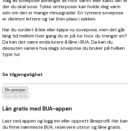
Valg av sovepose avhenger av hvor varmt eller kaldt det er
der du skal sove. Tykke vinterposer kan holde deg varm
selv om det er mange minusgrader. En tynnere sovepose
er derimot lettere og tar liten plass i sekken.
Har du vurdert å leie eller kjøpe ny sovepose, men det går
lang tid mellom hver gang du er på tur hvor du trenger en?
Da kan det være enda lurere å låne i BUA. Da kan du
dessuten variere hva slags sovepose du bruker på hvilken
type tur.
Se tilgjengelighet
Din posisjon
Finn din BUA
Lån gratis med BUA-appen
Last ned appen og logg inn eller opprett låneprofil. Her kan
du finne nærmeste BUA, reservere utstyr og låne gratis.