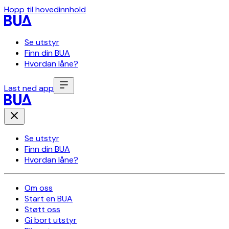
Hopp til hovedinnhold
Se utstyr
Finn din BUA
Hvordan låne?
Last ned app
Se utstyr
Finn din BUA
Hvordan låne?
Om oss
Start en BUA
Støtt oss
Gi bort utstyr