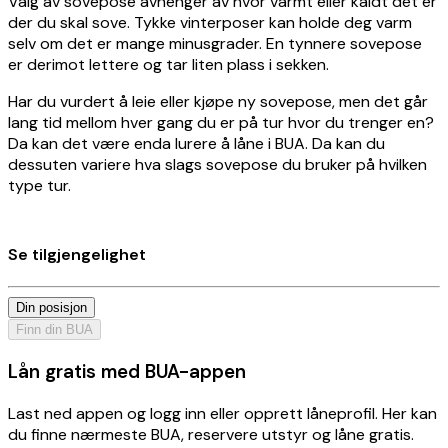
Valg av sovepose avhenger av hvor varmt eller kaldt det er
der du skal sove. Tykke vinterposer kan holde deg varm
selv om det er mange minusgrader. En tynnere sovepose
er derimot lettere og tar liten plass i sekken.
Har du vurdert å leie eller kjøpe ny sovepose, men det går
lang tid mellom hver gang du er på tur hvor du trenger en?
Da kan det være enda lurere å låne i BUA. Da kan du
dessuten variere hva slags sovepose du bruker på hvilken
type tur.
Se tilgjengelighet
Din posisjon
Finn din BUA
Lån gratis med BUA-appen
Last ned appen og logg inn eller opprett låneprofil. Her kan
du finne nærmeste BUA, reservere utstyr og låne gratis.