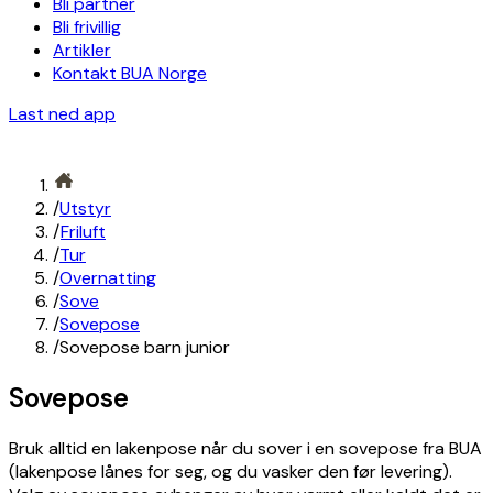
Bli partner
Bli frivillig
Artikler
Kontakt BUA Norge
Last ned app
/
Utstyr
/
Friluft
/
Tur
/
Overnatting
/
Sove
/
Sovepose
/
Sovepose barn junior
Sovepose
Bruk alltid en lakenpose når du sover i en sovepose fra BUA
(lakenpose lånes for seg, og du vasker den før levering).