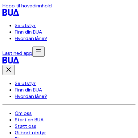
Hopp til hovedinnhold
Se utstyr
Finn din BUA
Hvordan låne?
Last ned app
Se utstyr
Finn din BUA
Hvordan låne?
Om oss
Start en BUA
Støtt oss
Gi bort utstyr